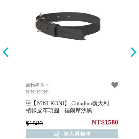
寵物專區 >
3
NINI KONI
大利
【NINI KONI】 Cittadino義大利
【
植韖皮革項圈 - 福爾摩沙黑
1580
NT$1580
$1580
$
加入購物車