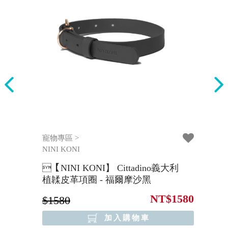
寵物專區 >
3
NINI KONI
大利
【NINI KONI】 Cittadino義大利
【
植韖皮革項圈 - 福爾摩沙黑
1580
NT$1580
$1580
$
加入購物車