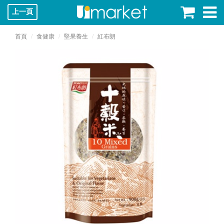
上一頁
首頁
食健康
堅果養生
紅布朗