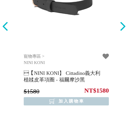
寵物專區 >
寵
NINI KONI
NI
【NINI KONI】 Cittadino義大利
【
植韖皮革項圈 - 福爾摩沙黑
植
149
NT$1580
$1580
$
加入購物車