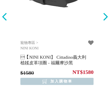
寵物專區 >
3
NINI KONI
大利
【NINI KONI】 Cittadino義大利
【
植韖皮革項圈 - 福爾摩沙黑
1580
NT$1580
$1580
$
加入購物車