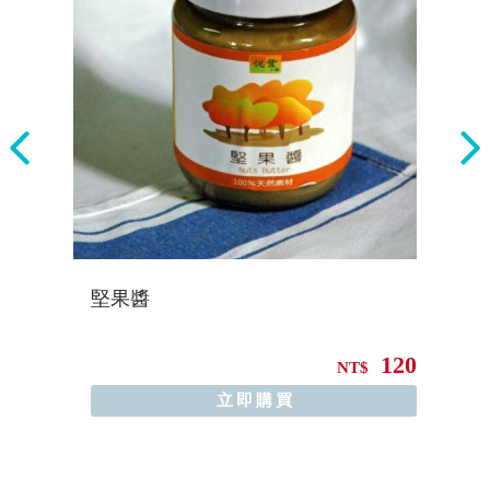
..
堅果醬
L
110
120
NT$