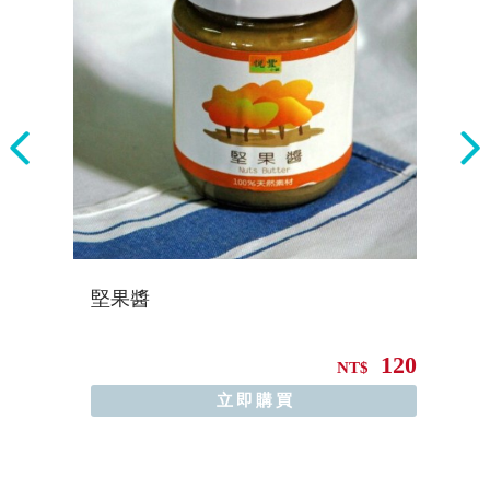
..
堅果醬
L
110
120
NT$