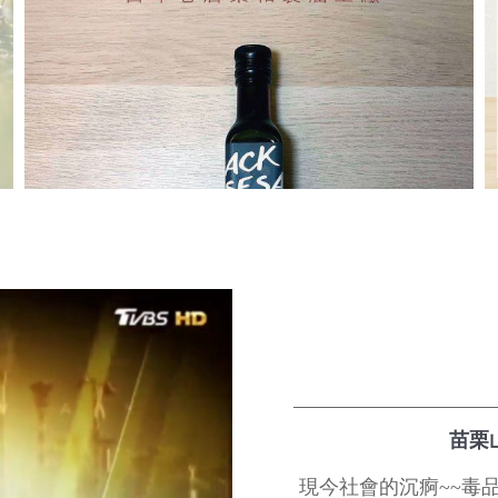
苗栗山
現今社會的沉痾~~毒