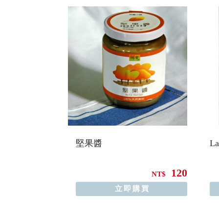
堅果醬
L
120
NT$