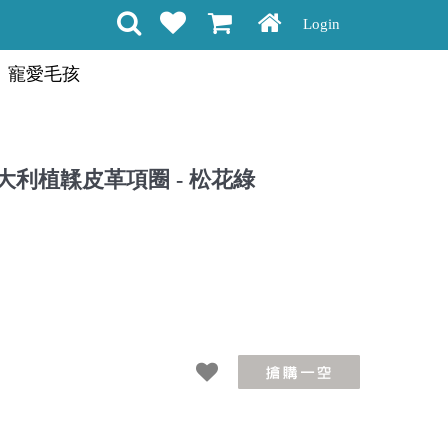
Login
寵愛毛孩
no 義大利植韖皮革項圈 - 松花綠