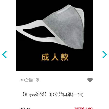
3D立體口罩
寵
NI
利
【Royce洛溢】3D立體口罩(一包)
【
植