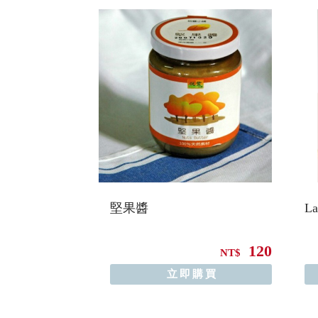
堅果醬
L
120
NT$