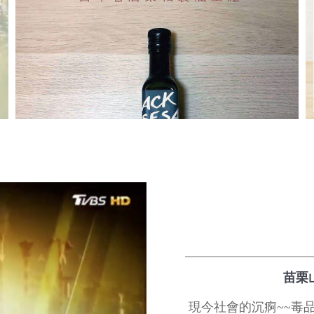
苗栗山
現今社會的沉痾~~毒