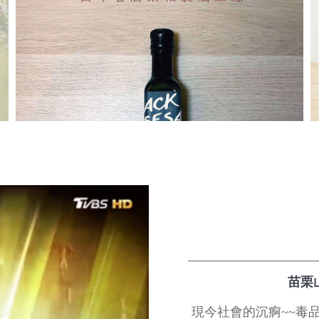
苗栗山
現今社會的沉痾~~毒