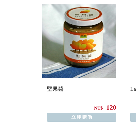
堅果醬
L
120
NT$