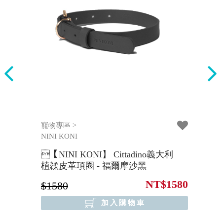
寵物專區 >
寵
NINI KONI
NI
【NINI KONI】 Cittadino義大利
【
植韖皮革項圈 - 福爾摩沙黑
植
149
NT$1580
$1580
$
加入購物車