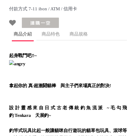
付款方式 7-11 ibon / ATM / 信用卡
商品介紹
商品特色
商品規格
起身戰鬥吧!!~
拿起你的
真‧超激鬪貓棒
與主子們來場真正的對決!
設計靈感來自
日式古老傳統釣魚流派 ~毛勾飛
釣 Tenkara
天展釣~
釣竿式玩具比起一般讓貓咪自行遊玩的貓草包玩具、滾球等