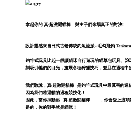
拿起你的
真‧超激鬪貓棒
與主子們來場真正的對決!
設計靈感來自
日式古老傳統釣魚流派 ~毛勾飛釣 Tenkar
釣竿式玩具比起一般讓貓咪自行遊玩的貓草包玩具、滾
刻吸引牠們的目光，施展各種狩獵技巧，並且在過程中
我們敢說，
真‧超激鬪貓棒
是釣竿式玩具中最厲害的逗貓
因為我們將逗貓的過程競技化！
因此，當你揮動起
真‧超激鬪貓棒
，你會愛上這項
是的，你的對手就是貓咪！