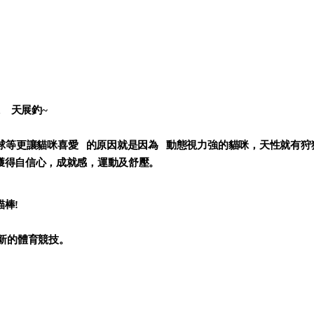
a
天展釣~
球等更讓貓咪喜愛
的原因就是因為
動態視力強的貓咪，天性就有狩
獲得自信心，成就感，運動及舒壓。
棒!
新的體育競技。